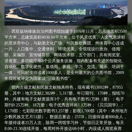
西双版纳傣族自治州图书馆始建于1976年11月，总占地面积3500
平方米，总建筑面积4036.88平方米，位于风景优美、人文气息浓郁
的景洪市中心，与勐泐文化广场、州民族歌舞团、州体育中心连成
一片，人口集中，交通便利，环境优美。全馆现设行政办、借阅
部、采编部、宣传辅导部、网络技术部，五个部门，共有阅览室、
讲座室、多功能厅等8个公共服务设施，馆内配备有先进的智能化、
自动化、数字化硬件，集借阅、参观、学习、交流、展示、培训于
一体，可同时接待读者1000多人，是全州最大的公共图书馆，2009
年我馆被评定为国家级“三级图书馆”。
馆内古籍文献和民族文献独具特色，现有藏书53092种，87955
册，其中：地方文献2,382种，5,317册。年订期刊、170种，报纸70
种。共建有电子文献资源库3个，共有电子图书1万种（册）；电子
期刊0.25万种、18万册；电子优秀连环画1.1万种；《贝贝国学》：
1,170部；七彩阳光数字图书3,257册；影视1,700部（其中：本州地方
少数民族文艺片51部）。数据总量达：25TB，日接待读者800余人，
年接待读者25万人次，除周一闭馆学习外，节假日正常开放，每天
8:00-21:30连续开放，每周对外开放达68小时，内设成人阅览座席